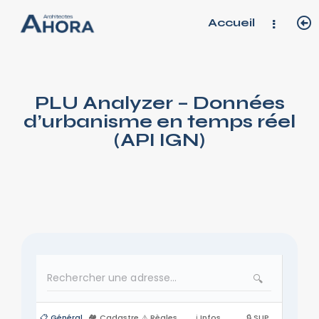
Accueil
PLU Analyzer – Données
d’urbanisme en temps réel
(API IGN)
🔍
📋 Général
🏘️ Cadastre
⚠️ Règles
ℹ️ Infos
🔒 SUP