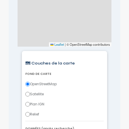
Leaflet
|
© OpenStreetMap contributors
🗺️ Couches de la carte
FOND DE CARTE
OpenStreetMap
Satellite
Plan IGN
Relief
DONNÉES (après recherche)